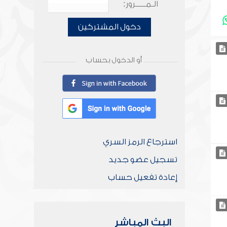
الـمـــــرور:
دخول المشتركين
أو الدخول بحساب
استرجاع الرمز السري
تسجيل عضو جديد
إعادة تفعيل حساب
البث المباشر