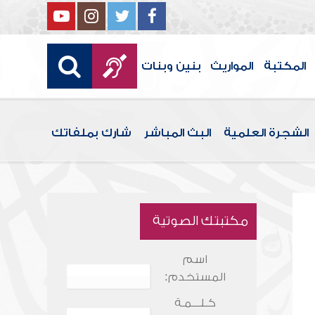
المكتبة
المواريث
بنين وبنات
الشجرة العلمية
البث المباشر
شارك بملفاتك
مكتبتك الصوتية
اسم
المستخدم:
كـلـــمـة