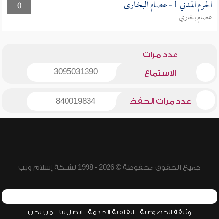
الحرم المدني 1 - عصام البخارى
0
عصام بخاري
عدد مرات
3095031390
الاستماع
عدد مرات الحفظ
840019834
جميع الحقوق محفوظة © 2026 - 1998 لشبكة إسلام ويب
وثيقة الخصوصية
اتفاقية الخدمة
اتصل بنا
من نحن