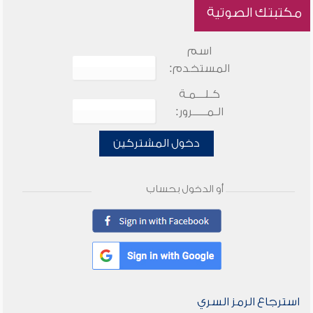
مكتبتك الصوتية
اسم
المستخدم:
كـلـــمـة
الـمـــــرور:
دخول المشتركين
أو الدخول بحساب
استرجاع الرمز السري