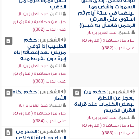
قوله تعالى: (لذي خلق
لبس المرأة حزاماً من
السموات والأرض وما
الذهب
بينهما في ستة أيام ثم
للشيخ:
عبد العزيز بن باز
استوى على العرش
جزء من محاضرة ( فتاوى نور
الرحمن فاسأل به خبيرًا)
على الدرب (382))
للشيخ:
عبد العزيز بن باز
الفهرس:
حكم
جزء من محاضرة ( فتاوى نور
الطبيب إذا توفي
على الدرب (382))
مريض بعد إعطائه إياه
إبرة دون تفريط منه
للشيخ:
عبد العزيز بن باز
جزء من محاضرة ( فتاوى نور
على الدرب (383))
الفهرس:
حكم من
الفهرس:
حكم زكاة
يعجز عن النطق
الثمار
ببعض الكلمات عند قراءة
للشيخ:
عبد العزيز بن باز
القرآن الكريم
جزء من محاضرة ( فتاوى نور
للشيخ:
عبد العزيز بن باز
على الدرب (384))
جزء من محاضرة ( فتاوى نور
الفهرس:
الحذر من
على الدرب (383))
الرياء ومراعاة الإخلاص