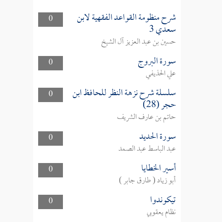
شرح منظومة القواعد الفقهية لابن
0
سعدي 3
حسين بن عبد العزيز آل الشيخ
سورة البروج
0
علي الحذيفي
سلسلة شرح نزهة النظر للحافظ ابن
0
حجر (28)
حاتم بن عارف الشريف
سورة الحديد
0
عبد الباسط عبد الصمد
أسير الخطايا
0
أبو زياد ( طارق جابر )
تيكوندوا
0
نظام يعقوبي