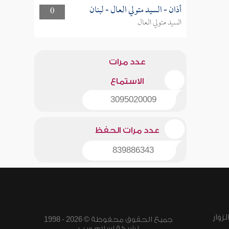
أذان - السيد متولي العال - لبنان
0
السيد متولي العال
عدد مرات
الاستماع
3095020009
عدد مرات الحفظ
839886343
زوار
جميع الحقوق محفوظة © 2026 - 1998
لشبكة إسلام ويب