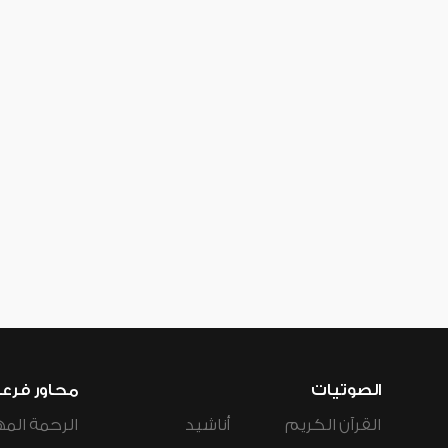
الصوتيات
محاور فرع
القرآن الكريم
أناشيد
الرحمة المه