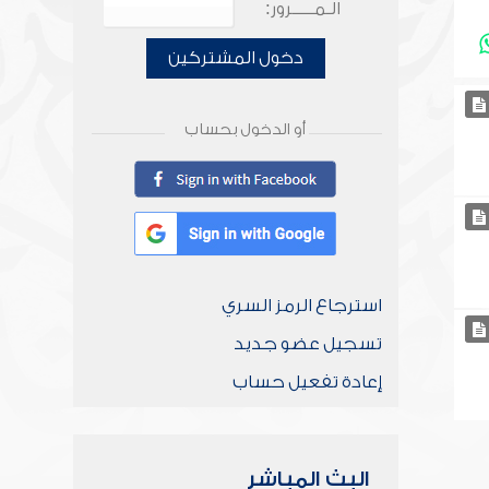
الـمـــــرور:
دخول المشتركين
أو الدخول بحساب
استرجاع الرمز السري
تسجيل عضو جديد
إعادة تفعيل حساب
البث المباشر