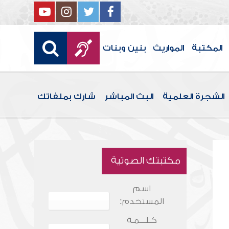
المكتبة
المواريث
بنين وبنات
الشجرة العلمية
البث المباشر
شارك بملفاتك
مكتبتك الصوتية
اسم
المستخدم:
كـلـــمـة