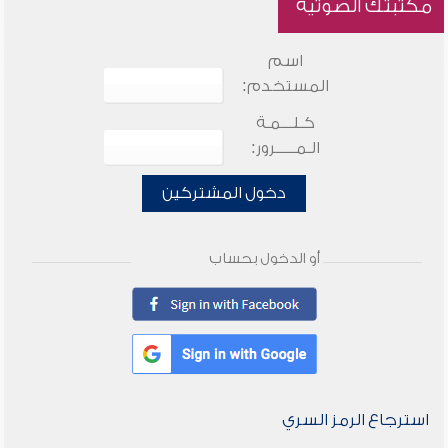
مكتبتك الصوتية
اسم
المستخدم:
كـلـــمـة
الـمـــــرور:
دخول المشتركين
أو الدخول بحساب
استرجاع الرمز السري