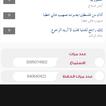
0
أيمن صيدح
أذان من فلسطين-بصوت صهيب هاني خطبا
0
صهيب هاني خطبا
إنك راجع للدنيا قلت لا أريد الرجوع
0
خالد الراشد
عدد مرات
3095074902
الاستماع
عدد مرات الحفظ
840640421