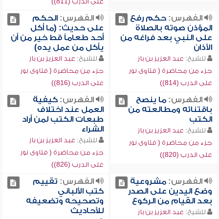
على الدرب (811))
الفهرس:
حكم رفع
الفهرس:
الحكم
المؤذن صوته بالصلاة
على حديث: (ما أكل
على النبي بعد فراغه من
أحد طعاماً قط خير من أن
الأذان
يأكل من عمل يده)
للشيخ:
عبد العزيز بن باز
للشيخ:
عبد العزيز بن باز
جزء من محاضرة ( فتاوى نور
جزء من محاضرة ( فتاوى نور
على الدرب (814))
على الدرب (816))
الفهرس:
ما ينصح
الفهرس:
كيفية
باقتنائه ومطالعته من
العمل عند اختلاف
الكتب
طبعات الكتب لمن أراد
الشراء
للشيخ:
عبد العزيز بن باز
للشيخ:
عبد العزيز بن باز
جزء من محاضرة ( فتاوى نور
جزء من محاضرة ( فتاوى نور
على الدرب (820))
على الدرب (826))
الفهرس:
مشروعية
الفهرس:
تقييم
وضع اليدين على الصدر
كتب الألباني
بعد القيام من الركوع
وتصحيحه وتضعيفه
للأحاديث
للشيخ:
عبد العزيز بن باز