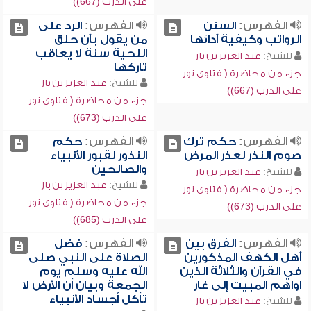
على الدرب (667))
الفهرس:
السنن
الفهرس:
الرد على
الرواتب وكيفية أدائها
من يقول بأن حلق
اللحية سنة لا يعاقب
للشيخ:
عبد العزيز بن باز
تاركها
جزء من محاضرة ( فتاوى نور
للشيخ:
عبد العزيز بن باز
على الدرب (667))
جزء من محاضرة ( فتاوى نور
على الدرب (673))
الفهرس:
حكم ترك
الفهرس:
حكم
صوم النذر لعذر المرض
النذور لقبور الأنبياء
والصالحين
للشيخ:
عبد العزيز بن باز
للشيخ:
عبد العزيز بن باز
جزء من محاضرة ( فتاوى نور
جزء من محاضرة ( فتاوى نور
على الدرب (673))
على الدرب (685))
الفهرس:
الفرق بين
الفهرس:
فضل
أهل الكهف المذكورين
الصلاة على النبي صلى
في القرآن والثلاثة الذين
الله عليه وسلم يوم
آواهم المبيت إلى غار
الجمعة وبيان أن الأرض لا
تأكل أجساد الأنبياء
للشيخ:
عبد العزيز بن باز