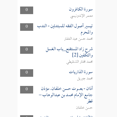
سورة الكافرون
0
معمر الإندونيسي
تيسير أصول الفقه للمبتدئين - الندب
0
والمحرم
محمد حسن عبد الغفار
شرح زاد المستقنع_باب الغسل
0
والتكفين [2]
محمد مختار الشنقيطي
سورة الذاريات
0
محمد جبريل
أذان - بصوت حسن خلفان. مؤذن
0
جامع الإمام محمد بن عبدالوهاب –
قطر
حسن خلفان