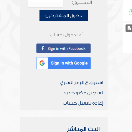
الـمـــــرور:
دخول المشتركين
أو الدخول بحساب
استرجاع الرمز السري
تسجيل عضو جديد
إعادة تفعيل حساب
البث المباشر