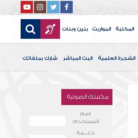
المكتبة
المواريث
بنين وبنات
الشجرة العلمية
البث المباشر
شارك بملفاتك
مكتبتك الصوتية
اسم
المستخدم:
كـلـــمـة