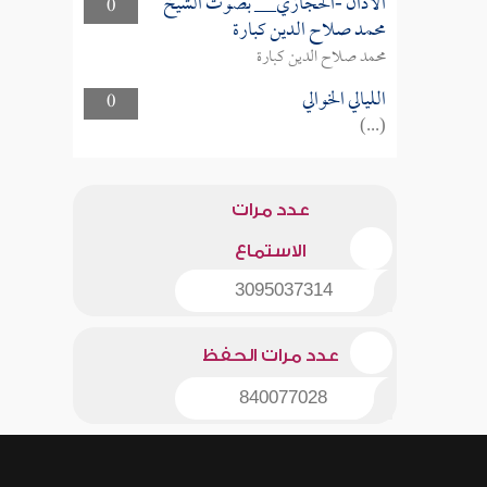
الأذان -الحجازي__ بصوت الشيخ
0
محمد صلاح الدين كبارة
محمد صلاح الدين كبارة
الليالي الخوالي
0
(...)
عدد مرات
الاستماع
3095037314
عدد مرات الحفظ
840077028