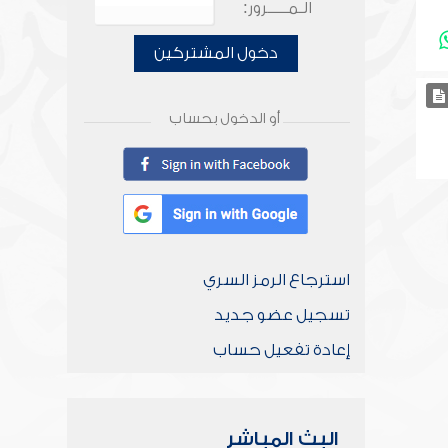
الـمـــــرور:
دخول المشتركين
أو الدخول بحساب
استرجاع الرمز السري
تسجيل عضو جديد
إعادة تفعيل حساب
البث المباشر