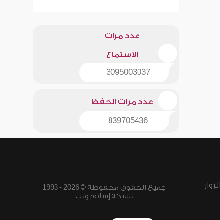
عدد مرات
الاستماع
3095003037
عدد مرات الحفظ
839705436
زوار
جميع الحقوق محفوظة © 2026 - 1998
لشبكة إسلام ويب