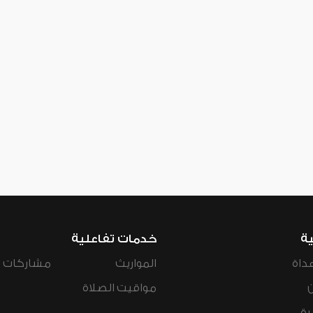
ية
خدمات تفاعلية
داة
المواريث
مشاركات ال
مواقيت الصلاة
رة