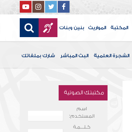
المكتبة
المواريث
بنين وبنات
الشجرة العلمية
البث المباشر
شارك بملفاتك
مكتبتك الصوتية
اسم
المستخدم:
كـلـــمـة