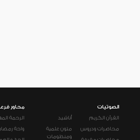
الصوتيات
محاور فرع
القرآن الكريم
أناشيد
الرحمة المه
محاضرات ودروس
متون علمية
واحة رمضان
ومنظومات
محاضرات مفرغة
الحج و العم