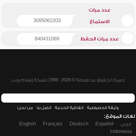
عدد مرات
3095062203
الاستماع
عدد مرات الحفظ
840431069
جميع الحقوق محفوظة © 2026 - 1998 لشبكة إسلام ويب
وثيقة الخصوصية
اتفاقية الخدمة
اتصل بنا
من نحن
لغات الموقع:
عربي
Español
Deutsch
Français
English
Indonesia