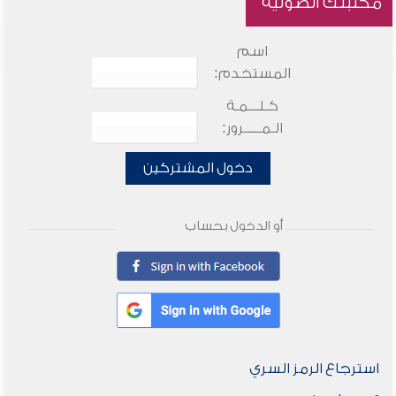
مكتبتك الصوتية
اسم
المستخدم:
كـلـــمـة
الـمـــــرور:
دخول المشتركين
أو الدخول بحساب
استرجاع الرمز السري