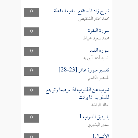
شرح زاد المستقنع_باب اللقطة
0
محمد مختار الشنقيطي
سورة البقرة
0
محمد سعيد خياط
سورة القمر
0
السيد أحمد أبوزيد
تفسير سورة غافر [23-28]
0
المنتصر الكتاني
تتوب عن الذنوب اذا مرضتا وترجع
0
للذنوب اذا برئت
خالد الراشد
يا رفيق الدرب 1
0
سمير البشيري
الأشبال1
0