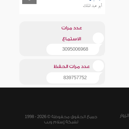
أبو عبد الملك
عدد مرات
الاستماع
3095006968
عدد مرات الحفظ
839757752
زوار
جميع الحقوق محفوظة © 2026 - 1998
لشبكة إسلام ويب