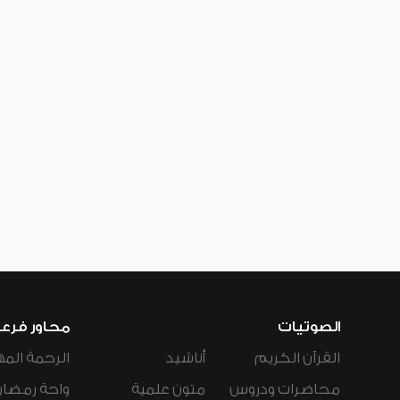
الصوتيات
محاور فرع
القرآن الكريم
أناشيد
الرحمة المه
محاضرات ودروس
متون علمية
واحة رمضان