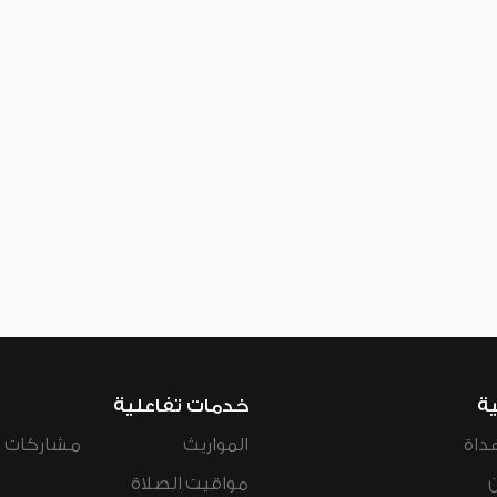
ية
خدمات تفاعلية
داة
المواريث
مشاركات ال
مواقيت الصلاة