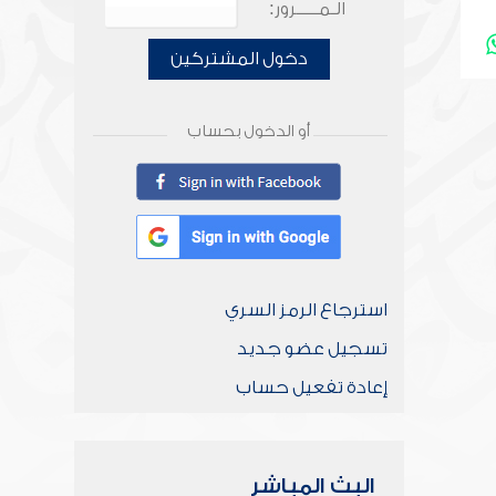
الـمـــــرور:
دخول المشتركين
أو الدخول بحساب
استرجاع الرمز السري
تسجيل عضو جديد
إعادة تفعيل حساب
البث المباشر