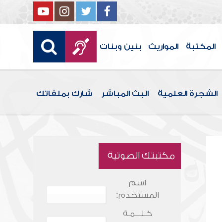
المكتبة
المواريث
بنين وبنات
الشجرة العلمية
البث المباشر
شارك بملفاتك
مكتبتك الصوتية
اسم
المستخدم:
كـلـــمـة