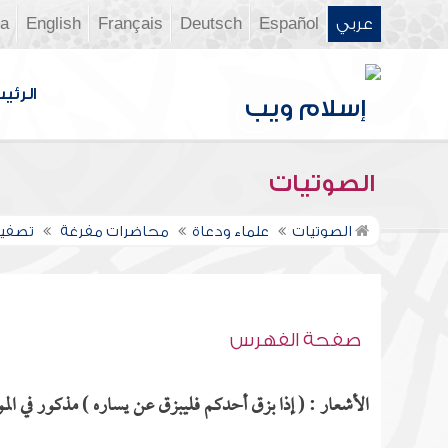
عربي
Español
Deutsch
Français
English
ia
الرئي
الصوتيات
الصوتيات
علماء ودعاة
محاضرات مفرغة
تصفية
صفحة الفهرس
الأشعار : ( إذا بزق أحدكم فليبزق عن يساره ) مذكور في المو