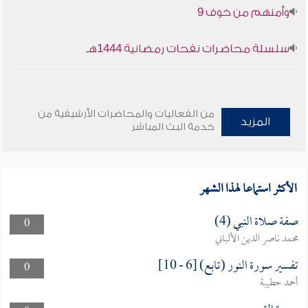
وأمنهم من خوف 9
33
32
31
سورة لقمان
سورة السجدة
سورة الأحزاب
سلسلة محاضرات نفحات رمضانية 1444هـ
PDF
PDF
PDF
36
35
34
من الفعاليات والمحاضرات الأرشيفية من
سورة سبأ
سورة فاطر
سورة يس
المزيد
خدمة البث المباشر
PDF
PDF
PDF
39
38
37
الأكثر استماعا لهذا الشهر
سورة الصافات
سورة ص
سورة الزمر
PDF
PDF
PDF
صفة صلاة النبي (4)
0
محمد ناصر الدين الألباني
42
41
40
تفسير سورة النور (تابع) [6 - 10]
0
سورة غافر
سورة فصّلت
سورة الشورى
أحمد حطيبة
PDF
PDF
PDF