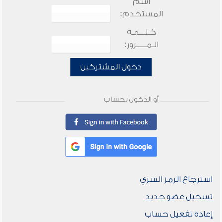
اسم
المستخدم:
كـلـــمـة
الـمـــــرور:
دخول المشتركين
أو الدخول بحساب
استرجاع الرمز السري
تسجيل عضو جديد
إعادة تفعيل حساب