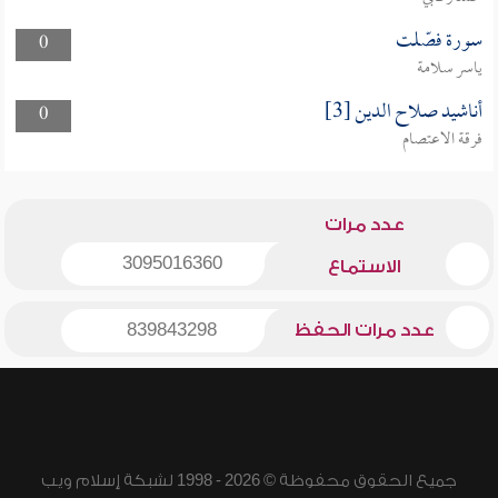
سورة فصّلت
0
ياسر سلامة
أناشيد صلاح الدين [3]
0
فرقة الاعتصام
عدد مرات
3095016360
الاستماع
عدد مرات الحفظ
839843298
جميع الحقوق محفوظة © 2026 - 1998 لشبكة إسلام ويب