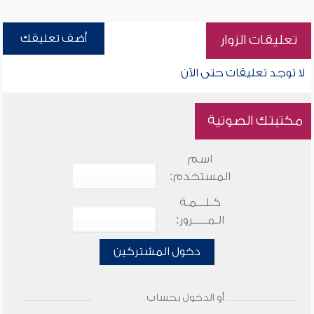
أضف تعليقك
تعليقات الزوار
لا توجد تعليقات حتى الآن
مكتبتك الصوتية
اسم
المستخدم:
كـلـــمـة
الـمـــــرور:
دخول المشتركين
أو الدخول بحساب