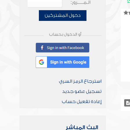
الـمـــــرور:
دخول المشتركين
أو الدخول بحساب
استرجاع الرمز السري
تسجيل عضو جديد
إعادة تفعيل حساب
البث المباشر