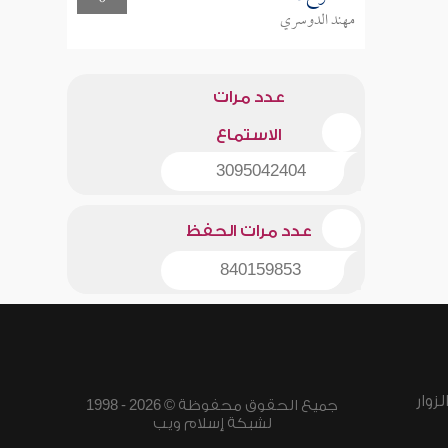
مهند الدوسري
عدد مرات
الاستماع
3095042404
عدد مرات الحفظ
840159853
زوار
جميع الحقوق محفوظة © 2026 - 1998
لشبكة إسلام ويب