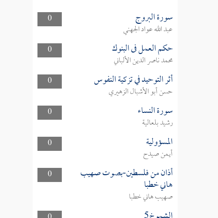
سورة البروج
0
عبد الله عواد الجهني
حكم العمل فى البنوك
0
محمد ناصر الدين الألباني
أثر التوحيد في تزكية النفوس
0
حسن أبو الأشبال الزهيري
سورة النساء
0
رشيد بلعالية
المسؤولية
0
أيمن صيدح
أذان من فلسطين-بصوت صهيب
0
هاني خطبا
صهيب هاني خطبا
الشموخ5
0