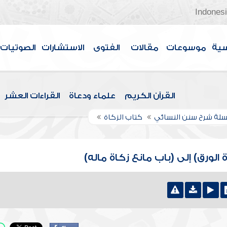
Indones
سية
موسوعات
مقالات
الفتوى
الاستشارات
الصوتيات
القرآن الكريم
علماء ودعاة
القراءات العشر
لة شرح سنن النسائي
كتاب الزكاة
الورق) إلى (باب مانع زكاة ماله)