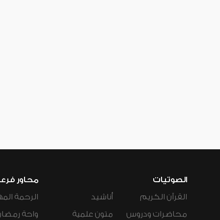
الصوتيات
محاور فرع
القرآن الكريم
أناشيد
الرحمة المه
محاضرات ودروس
متون علمية
واحة رمضان