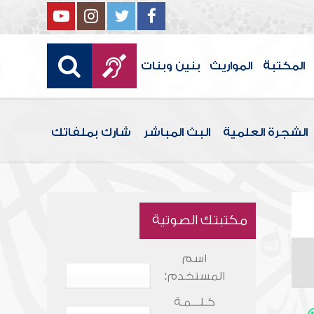
المكتبة
المواريث
بنين وبنات
الشجرة العلمية
البث المباشر
شارك بملفاتك
مكتبتك الصوتية
اسم
المستخدم:
كـلـــمـة