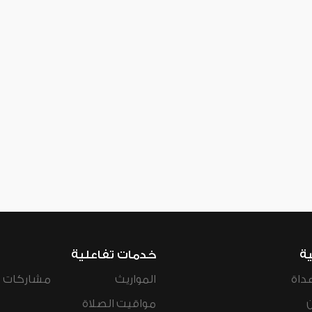
ية
خدمات تفاعلية
داة
المواريث
مشاركات ال
مواقيت الصلاة