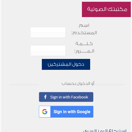
مكتبتك الصوتية
اسم
المستخدم:
كـلـــمـة
الـمـــــرور:
دخول المشتركين
أو الدخول بحساب
استرجاع الرمز السري