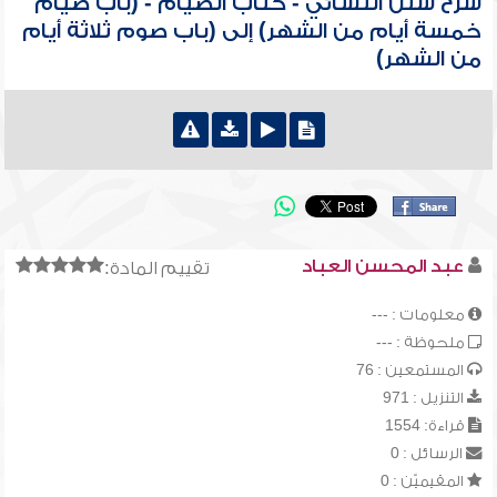
شرح سنن النسائي - كتاب الصيام - (باب صيام
خمسة أيام من الشهر) إلى (باب صوم ثلاثة أيام
من الشهر)
عبد المحسن العباد
تقييم المادة:
معلومات : ---
ملحوظة : ---
المستمعين : 76
التنزيل : 971
قراءة: 1554
الرسائل : 0
المقيميّن : 0