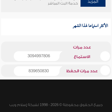
المزيد
خدمة البث المباشر
الأكثر استماعا لهذا الشهر
عدد مرات
3094997806
الاستماع
عدد مرات الحفظ
839650830
جميع الحقوق محفوظة © 2026 - 1998 لشبكة إسلام ويب