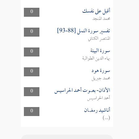
أقبل على نفسك
0
محمد المنجد
تفسير سورة النمل [88-93]
0
المنتصر الكتاني
سورة البينة
0
بهاء الدين الطوالبة
سورة هود
0
محمد جبريل
الأذان- بصوت أحمد الحراسيس
0
أحمد الحراسيس
أناشيد رمضان
0
(...)