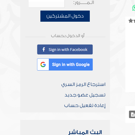
الـمـــــرور:
دخول المشتركين
أو الدخول بحساب
استرجاع الرمز السري
تسجيل عضو جديد
إعادة تفعيل حساب
البث المباشر