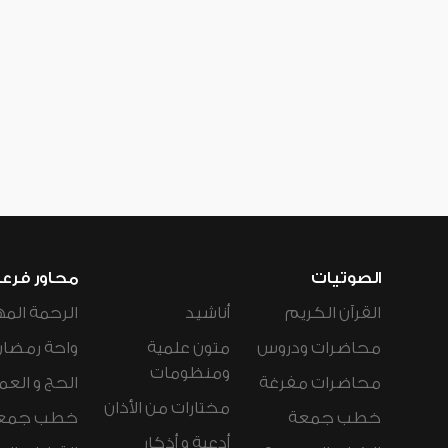
الصوتيات
محاور فرع
القرآن الكريم
أناشيد
الرحمة المه
محاضرات ودروس
متون علمية
واحة رمضان
ومنظومات
محاضرات مفرغة
الحج و العم
مختارات من الأذان
خطب جمعة
خطب جمع
أدعية و أذكار