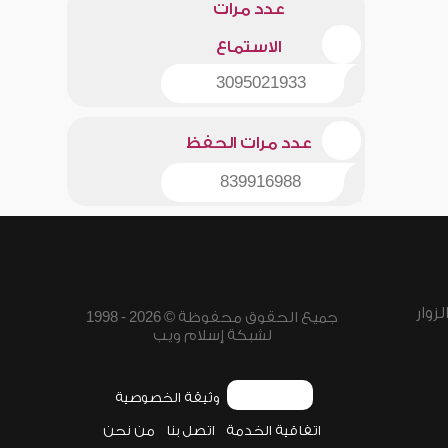
عدد مرات
الاستماع
3095021933
عدد مرات الحفظ
839916988
زوار
جميع الحقوق محفوظة © 2026 - 1998
لشبكة إسلام ويب
وثيقة الخصوصية
اتفاقية الخدمة
اتصل بنا
من نحن