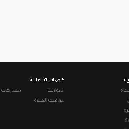
ية
خدمات تفاعلية
داة
المواريث
مشاركات ال
مواقيت الصلاة
رة
ة