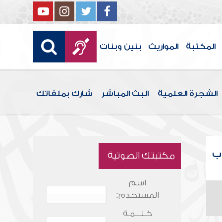
المكتبة
المواريث
بنين وبنات
الشجرة العلمية
البث المباشر
شارك بملفاتك
اب
مكتبتك الصوتية
اسم
المستخدم:
كـلـــمـة