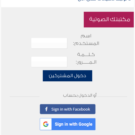
مكتبتك الصوتية
اسم
المستخدم:
كـلـــمـة
الـمـــــرور:
دخول المشتركين
أو الدخول بحساب