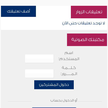
أضف تعليقك
تعليقات الزوار
لا توجد تعليقات حتى الآن
مكتبتك الصوتية
اسم
المستخدم:
كـلـــمـة
الـمـــــرور:
دخول المشتركين
أو الدخول بحساب