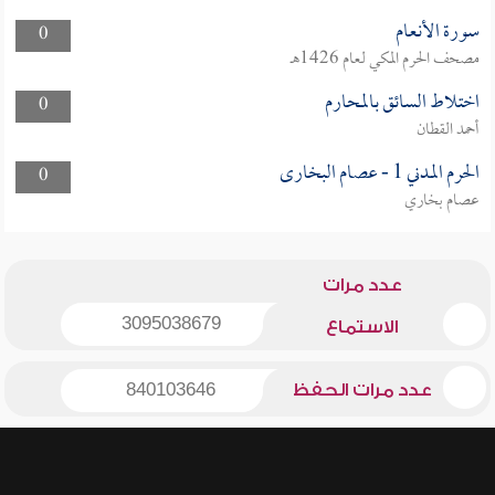
سورة الأنعام
0
مصحف الحرم المكي لعام 1426هـ
اختلاط السائق بالمحارم
0
أحمد القطان
الحرم المدني 1 - عصام البخارى
0
عصام بخاري
عدد مرات
3095038679
الاستماع
عدد مرات الحفظ
840103646