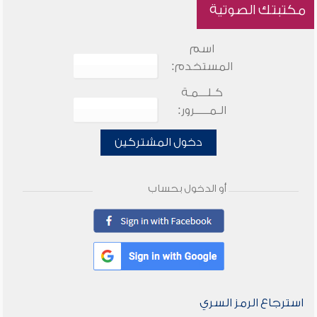
مكتبتك الصوتية
اسم
المستخدم:
كـلـــمـة
الـمـــــرور:
دخول المشتركين
أو الدخول بحساب
استرجاع الرمز السري