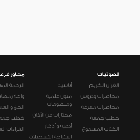
الصوتيات
محاور فرع
القرآن الكريم
أناشيد
الرحمة المه
محاضرات ودروس
متون علمية
واحة رمضان
ومنظومات
محاضرات مفرغة
الحج و العم
مختارات من الأذان
خطب جمعة
خطب جمع
أدعية و أذكار
الكتاب المسموع
القراءات ال
استراحة التسجيلات