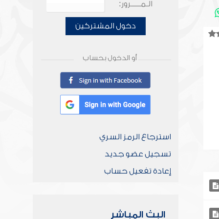
الـمـــــرور:
دخول المشتركين
أو الدخول بحساب
استرجاع الرمز السري
تسجيل عضو جديد
إعادة تفعيل حساب
البث المباشر