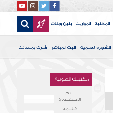
المكتبة
المواريث
بنين وبنات
الشجرة العلمية
البث المباشر
شارك بملفاتك
مكتبتك الصوتية
اسم
المستخدم:
كـلـــمـة