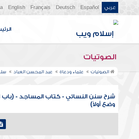
عربي
Español
Deutsch
Français
English
ia
الرئي
الصوتيات
الصوتيات
علماء ودعاة
عبد المحسن العباد
سلس
شرح سنن النسائي - كتاب المساجد - (باب 
وضع أولاً)