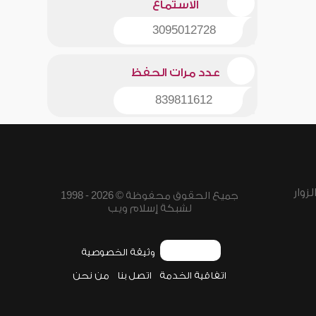
الاستماع
3095012728
عدد مرات الحفظ
839811612
زوار
جميع الحقوق محفوظة © 2026 - 1998
لشبكة إسلام ويب
وثيقة الخصوصية
اتفاقية الخدمة
اتصل بنا
من نحن