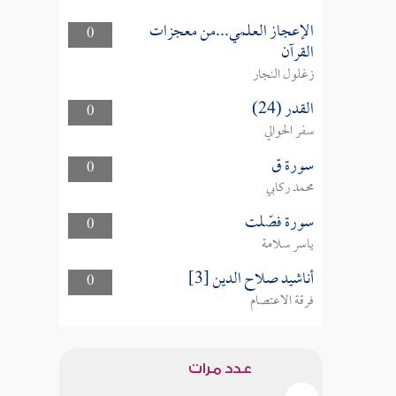
الإعجاز العلمي...من معجزات
0
القرآن
زغلول النجار
القدر (24)
0
سفر الحوالي
سورة ق
0
محمد ركابي
سورة فصّلت
0
ياسر سلامة
أناشيد صلاح الدين [3]
0
فرقة الاعتصام
عدد مرات