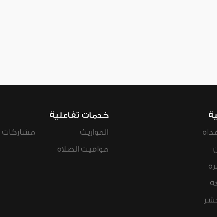
ية
خدمات تفاعلية
داة
المواريث
مشاركات ال
مواقيت الصلاة
رة
ة
عشر