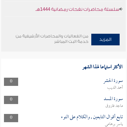
سلسلة محاضرات نفحات رمضانية 1444هـ
من الفعاليات والمحاضرات الأرشيفية من
المزيد
خدمة البث المباشر
الأكثر استماعا لهذا الشهر
سورة الحشر
0
أحمد الديب
سورة المسد
0
ماجد فاروق
تابع أقوال التابعين , والكلام على النوء
0
ياسر برهامي