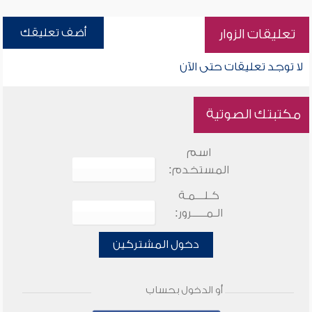
أضف تعليقك
تعليقات الزوار
لا توجد تعليقات حتى الآن
مكتبتك الصوتية
اسم
المستخدم:
كـلـــمـة
الـمـــــرور:
دخول المشتركين
أو الدخول بحساب