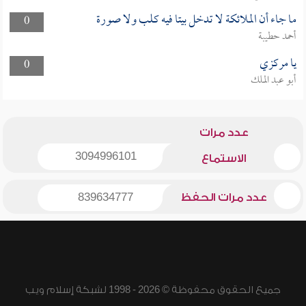
ما جاء أن الملائكة لا تدخل بيتا فيه كلب ولا صورة
0
أحمد حطيبة
يا مركزي
0
أبو عبد الملك
عدد مرات
3094996101
الاستماع
عدد مرات الحفظ
839634777
جميع الحقوق محفوظة © 2026 - 1998 لشبكة إسلام ويب