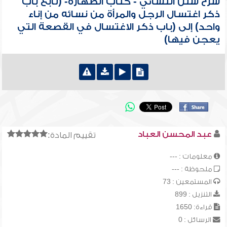
شرح سنن النسائي - كتاب الطهارة- (تابع باب
ذكر اغتسال الرجل والمرأة من نسائه من إناء
واحد) إلى (باب ذكر الاغتسال في القصعة التي
يعجن فيها)
عبد المحسن العباد
تقييم المادة:
معلومات : ---
ملحوظة : ---
المستمعين : 73
التنزيل : 899
قراءة: 1650
الرسائل : 0