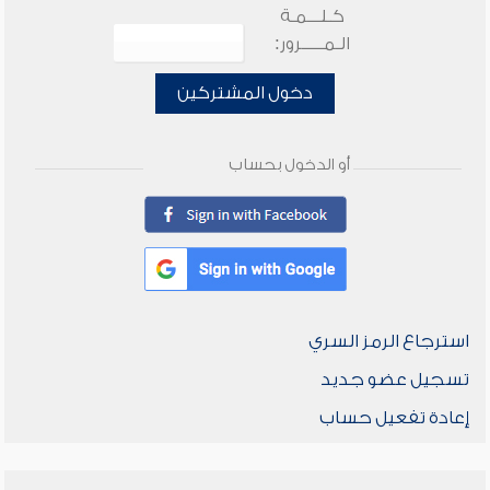
كـلـــمـة
الـمـــــرور:
دخول المشتركين
أو الدخول بحساب
استرجاع الرمز السري
تسجيل عضو جديد
إعادة تفعيل حساب