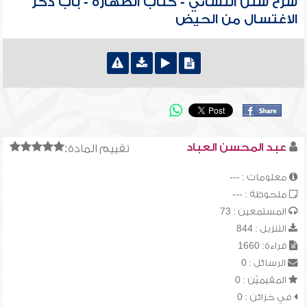
شرح سنن النسائي - كتاب الطهارة - باب ذكر
الاغتسال من الحيض
عبد المحسن العباد
تقييم المادة:
معلومات : ---
ملحوظة : ---
المستمعين : 73
التنزيل : 844
قراءة: 1660
الرسائل : 0
المقيميّن : 0
في خزائن : 0