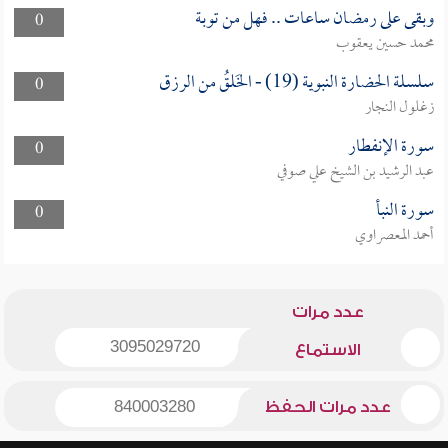
وبقى على رمضان ساعات .. فهل من توبة
0
محمد حسين يعقوب
سلسلة الحضارة النبوية (19) - الخَلقُ من الرزق
0
زغلول النجار
سورة الإنفطار
0
عبد الرشيد بن الشيخ علي صوفي
سورة النبأ
0
أحمد المعصراوي
عدد مرات
3095029720
الاستماع
عدد مرات الحفظ
840003280