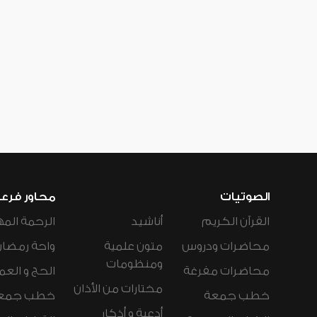
الصوتيات
محاور فرع
القرآن الكريم
أناشيد
الرحمة المه
محاضرات ودروس
متون علمية
واحة رمضان
ومنظومات
محاضرات مفرغة
الحج و العم
مختارات من الأذان
خطب جمعة
خطب جمع
أدعية و أذكار