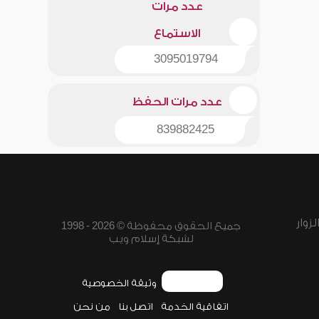
عدد مرات
الاستماع
3095019794
عدد مرات الحفظ
839882425
زوار
جميع الحقوق محفوظة © 2026 - 1998
لشبكة إسلام ويب
وثيقة الخصوصية
اتفاقية الخدمة
اتصل بنا
من نحن