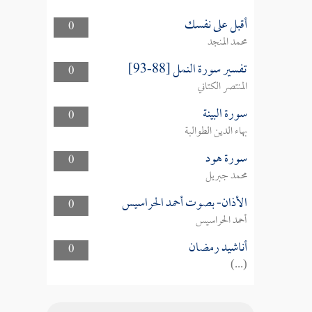
أقبل على نفسك
0
محمد المنجد
تفسير سورة النمل [88-93]
0
المنتصر الكتاني
سورة البينة
0
بهاء الدين الطوالبة
سورة هود
0
محمد جبريل
الأذان- بصوت أحمد الحراسيس
0
أحمد الحراسيس
أناشيد رمضان
0
(...)