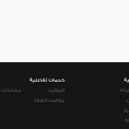
ية
خدمات تفاعلية
داة
المواريث
مشاركات ال
مواقيت الصلاة
رة
ة