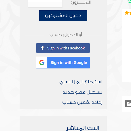
الـمـــــرور:
دخول المشتركين
أو الدخول بحساب
استرجاع الرمز السري
تسجيل عضو جديد
إعادة تفعيل حساب
البث المباشر