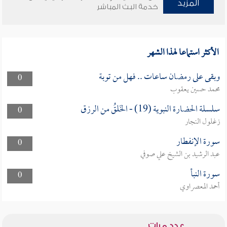
المزيد
خدمة البث المباشر
الأكثر استماعا لهذا الشهر
وبقى على رمضان ساعات .. فهل من توبة
0
محمد حسين يعقوب
سلسلة الحضارة النبوية (19) - الخَلقُ من الرزق
0
زغلول النجار
سورة الإنفطار
0
عبد الرشيد بن الشيخ علي صوفي
سورة النبأ
0
أحمد المعصراوي
عدد مرات