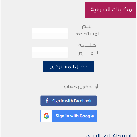
مكتبتك الصوتية
اسم
المستخدم:
كـلـــمـة
الـمـــــرور:
دخول المشتركين
أو الدخول بحساب
استرجاع الرمز السري