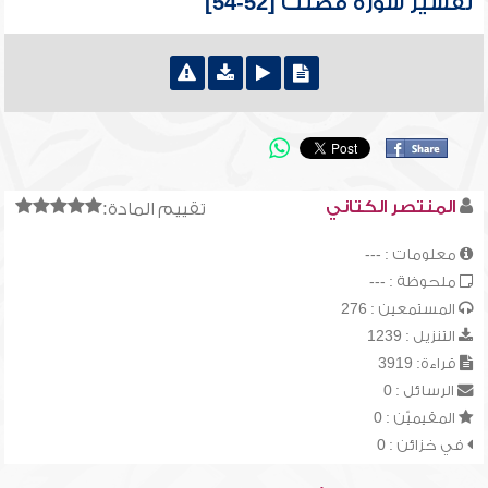
تفسير سورة فصلت [52-54]
المنتصر الكتاني
تقييم المادة:
معلومات : ---
ملحوظة : ---
المستمعين : 276
التنزيل : 1239
قراءة: 3919
الرسائل : 0
المقيميّن : 0
في خزائن : 0