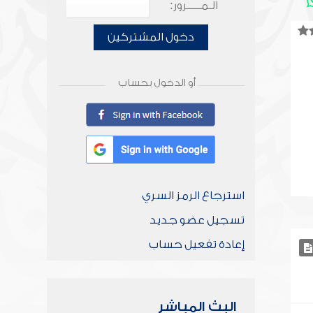
الـمـــــرور:
دخول المشتركين
أو الدخول بحساب
استرجاع الرمز السري
تسجيل عضو جديد
إعادة تفعيل حساب
البث المباشر