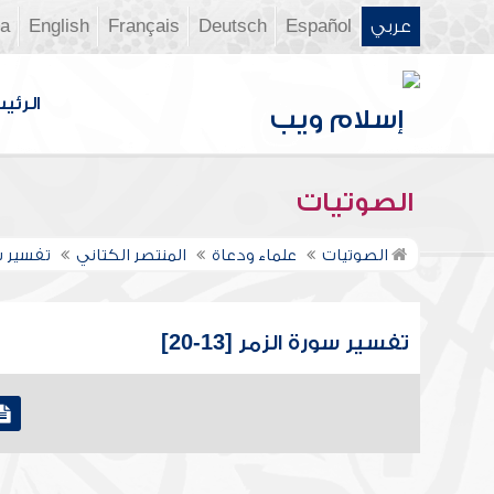
عربي
Español
Deutsch
Français
English
ia
الرئي
الصوتيات
الصوتيات
علماء ودعاة
المنتصر الكتاني
تفسير س
تفسير سورة الزمر [13-20]