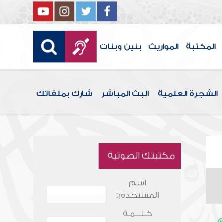
المكتبة
المواريث
بنين وبنات
الشجرة العلمية
البث المباشر
شارك بملفاتك
مكتبتك الصوتية
اسم
المستخدم:
كـلـــمـة