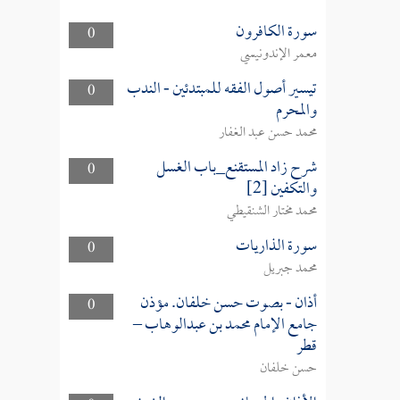
سورة الكافرون
0
معمر الإندونيسي
تيسير أصول الفقه للمبتدئين - الندب
0
والمحرم
محمد حسن عبد الغفار
شرح زاد المستقنع_باب الغسل
0
والتكفين [2]
محمد مختار الشنقيطي
سورة الذاريات
0
محمد جبريل
أذان - بصوت حسن خلفان. مؤذن
0
جامع الإمام محمد بن عبدالوهاب –
قطر
حسن خلفان