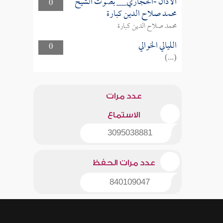
الأذان -الحجازي__ بصوت الشيخ
0
محمد صلاح الدين كبارة
محمد صلاح الدين كبارة
الليالي الخوالي
0
(...)
عدد مرات
الاستماع
3095038881
عدد مرات الحفظ
840109047