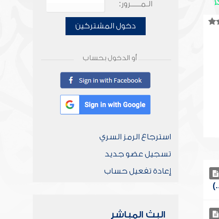
الـمـــــرور:
دخول المشتركين
أو الدخول بحساب
استرجاع الرمز السري
تسجيل عضو جديد
إعادة تفعيل حساب
البث المباشر