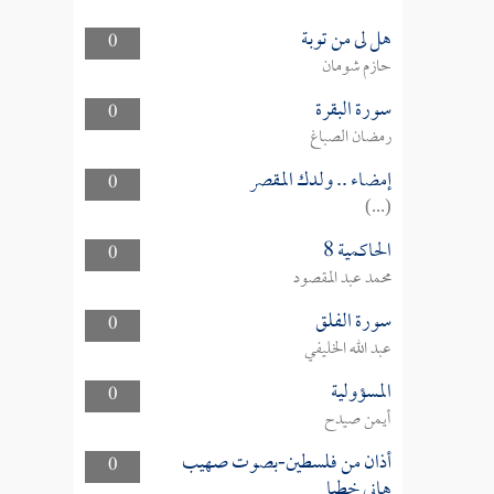
هل لى من توبة
0
حازم شومان
سورة البقرة
0
رمضان الصباغ
إمضاء .. ولدك المقصر
0
(...)
الحاكمية 8
0
محمد عبد المقصود
سورة الفلق
0
عبد الله الخليفي
المسؤولية
0
أيمن صيدح
أذان من فلسطين-بصوت صهيب
0
هاني خطبا