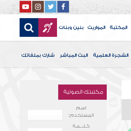
المكتبة
المواريث
بنين وبنات
الشجرة العلمية
البث المباشر
شارك بملفاتك
مكتبتك الصوتية
اسم
المستخدم:
كـلـــمـة