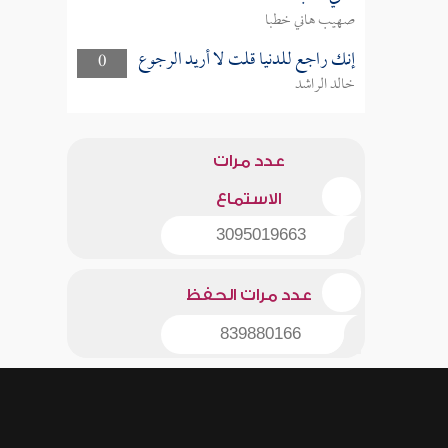
صهيب هاني خطبا
إنك راجع للدنيا قلت لا أريد الرجوع
0
خالد الراشد
عدد مرات
الاستماع
3095019663
عدد مرات الحفظ
839880166