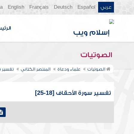
عربي
Español
Deutsch
Français
English
ia
الرئي
الصوتيات
الصوتيات
علماء ودعاة
المنتصر الكتاني
تفسير س
تفسير سورة الأحقاف [18-25]