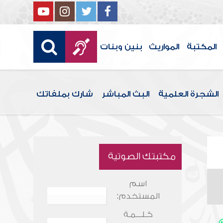
المكتبة
المواريث
بنين وبنات
الشجرة العلمية
البث المباشر
شارك بملفاتك
مكتبتك الصوتية
اسم
المستخدم:
كـلـــمـة