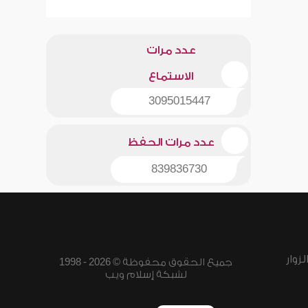
عدد مرات
الاستماع
3095015447
عدد مرات الحفظ
839836730
زوار
جميع الحقوق محفوظة © 2026 - 1998
لشبكة إسلام ويب