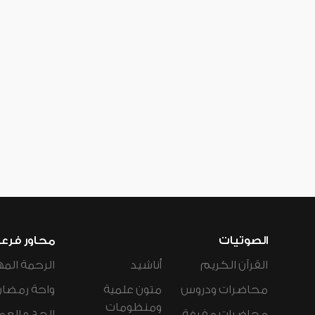
الصوتيات
محاور فرع
القرآن الكريم
أناشيد
الرحمة المه
محاضرات ودروس
متون علمية
واحة رمضان
ومنظومات
محاضرات مفرغة
الحج و العم