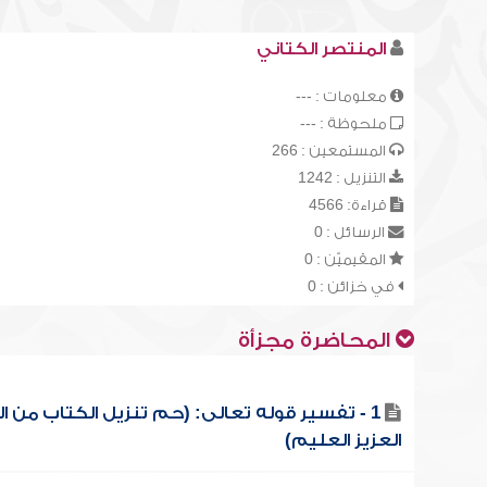
المنتصر الكتاني
معلومات : ---
ملحوظة : ---
المستمعين : 266
التنزيل : 1242
قراءة: 4566
الرسائل : 0
المقيميّن : 0
في خزائن : 0
المحاضرة مجزأة
1 - تفسير قوله تعالى: (حم تنزيل الكتاب من ال
العزيز العليم)