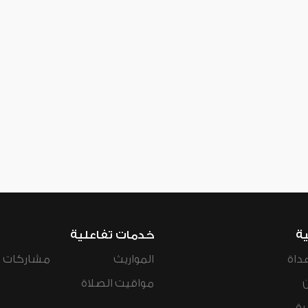
ية
خدمات تفاعلية
داة
المواريث
مشاركات ال
مواقيت الصلاة
رة