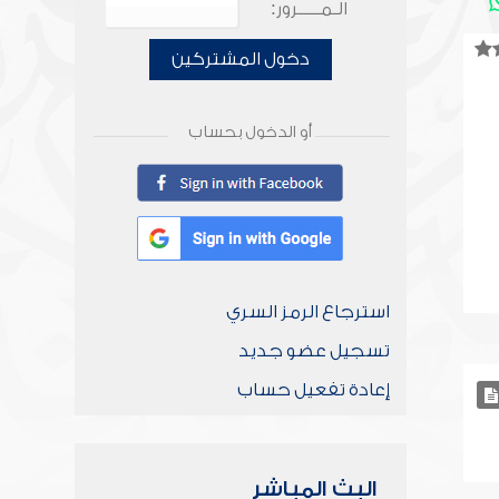
الـمـــــرور:
دخول المشتركين
أو الدخول بحساب
استرجاع الرمز السري
تسجيل عضو جديد
إعادة تفعيل حساب
البث المباشر