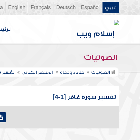
عربي
Español
Deutsch
Français
English
ia
الرئي
الصوتيات
الصوتيات
علماء ودعاة
المنتصر الكتاني
تفسير س
تفسير سورة غافر [1-4]