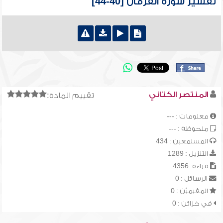
تفسير سورة الفرقان [40-44]
المنتصر الكتاني
تقييم المادة:
معلومات : ---
ملحوظة : ---
المستمعين : 434
التنزيل : 1289
قراءة: 4356
الرسائل : 0
المقيميّن : 0
في خزائن : 0