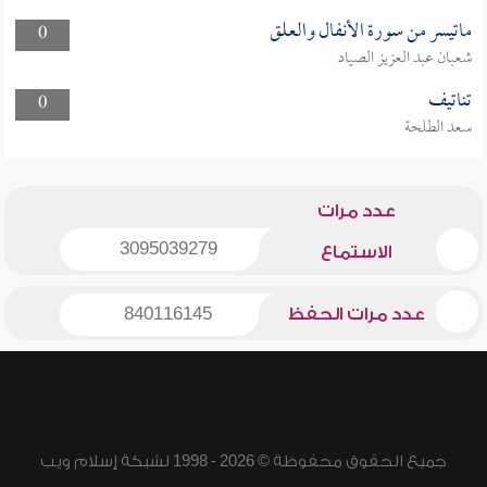
ماتيسر من سورة الأنفال والعلق
0
شعبان عبد العزيز الصياد
تناتيف
0
سعد الطلحة
عدد مرات
3095039279
الاستماع
عدد مرات الحفظ
840116145
جميع الحقوق محفوظة © 2026 - 1998 لشبكة إسلام ويب