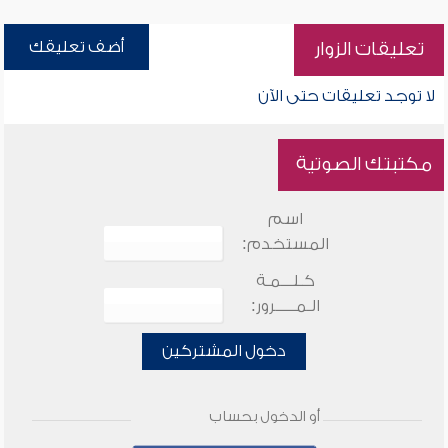
أضف تعليقك
تعليقات الزوار
لا توجد تعليقات حتى الآن
مكتبتك الصوتية
اسم
المستخدم:
كـلـــمـة
الـمـــــرور:
دخول المشتركين
أو الدخول بحساب