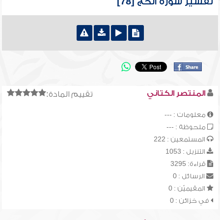
تفسير سورة الحج [78]
المنتصر الكتاني
تقييم المادة:
معلومات : ---
ملحوظة : ---
المستمعين : 222
التنزيل : 1053
قراءة: 3295
الرسائل : 0
المقيميّن : 0
في خزائن : 0