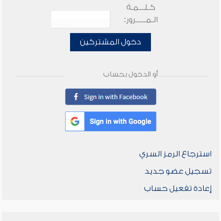
كـلـــمـة
الـمـــــرور:
دخول المشتركين
أو الدخول بحساب
استرجاع الرمز السري
تسجيل عضو جديد
إعادة تفعيل حساب