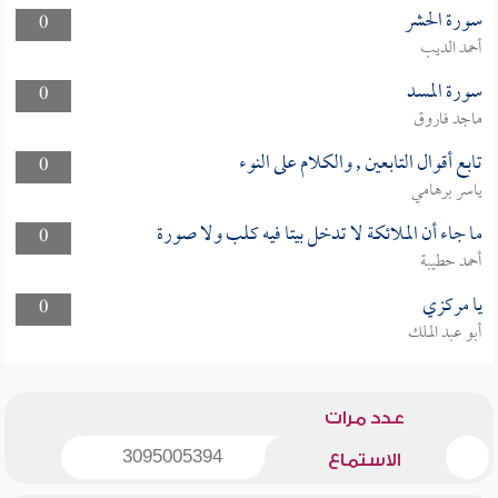
سورة الحشر
0
أحمد الديب
سورة المسد
0
ماجد فاروق
تابع أقوال التابعين , والكلام على النوء
0
ياسر برهامي
ما جاء أن الملائكة لا تدخل بيتا فيه كلب ولا صورة
0
أحمد حطيبة
يا مركزي
0
أبو عبد الملك
عدد مرات
3095005394
الاستماع