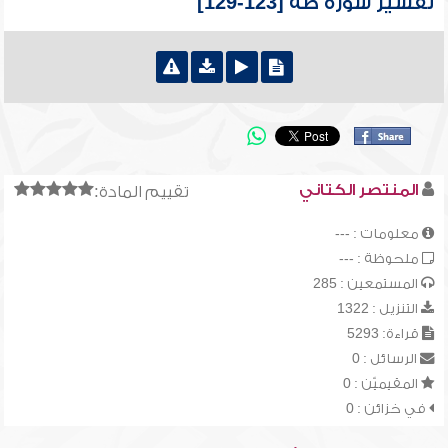
تفسير سورة طه [123-129]
المنتصر الكتاني
تقييم المادة:
معلومات : ---
ملحوظة : ---
المستمعين : 285
التنزيل : 1322
قراءة: 5293
الرسائل : 0
المقيميّن : 0
في خزائن : 0