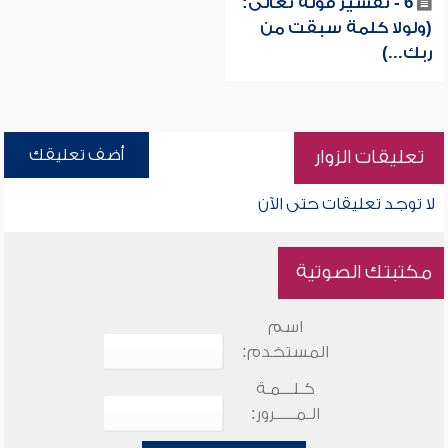
6 - تفسير قوله تعالى:
(ولولا كلمة سبقت من
ربك...)
أضف تعليقك
تعليقات الزوار
لا توجد تعليقات حتى الآن
مكتبتك الصوتية
اسم
المستخدم:
كـلـــمـة
الـمـــــرور: