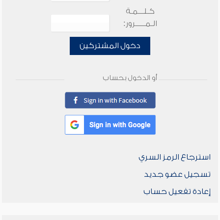
كـلـــمـة
الـمـــــرور:
دخول المشتركين
أو الدخول بحساب
استرجاع الرمز السري
تسجيل عضو جديد
إعادة تفعيل حساب