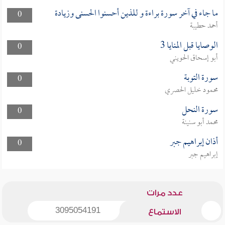
ما جاء في آخر سورة براءة و للذين أحسنوا الحسنى وزيادة
0
أحمد حطيبة
الوصايا قبل المنايا 3
0
أبو إسحاق الحويني
سورة التوبة
0
محمود خليل الحصري
سورة النحل
0
محمد أبو سنينة
أذان إبراهيم جبر
0
إبراهيم جبر
عدد مرات
3095054191
الاستماع