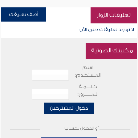
أضف تعليقك
تعليقات الزوار
لا توجد تعليقات حتى الآن
مكتبتك الصوتية
اسم
المستخدم:
كـلـــمـة
الـمـــــرور:
دخول المشتركين
أو الدخول بحساب