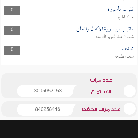
قلوب مأسورة
0
خالد الجبير
ماتيسر من سورة الأنفال والعلق
0
شعبان عبد العزيز الصياد
تناتيف
0
سعد الطلحة
عدد مرات
3095052153
الاستماع
عدد مرات الحفظ
840258446