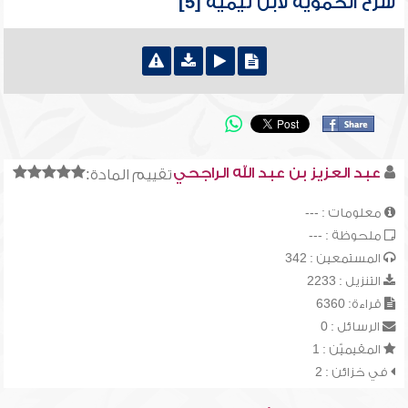
شرح الحموية لابن تيمية [5]
عبد العزيز بن عبد الله الراجحي
تقييم المادة:
معلومات : ---
ملحوظة : ---
المستمعين : 342
التنزيل : 2233
قراءة: 6360
الرسائل : 0
المقيميّن : 1
في خزائن : 2