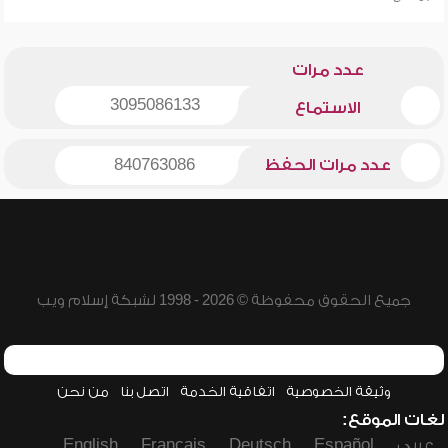
عدد مرات
3095086133
الاستماع
عدد مرات الحفظ
840763086
جميع الحقوق محفوظة © 2026 - 1998 لشبكة إسلام ويب
وثيقة الخصوصية
اتفاقية الخدمة
اتصل بنا
من نحن
لغات الموقع:
عربي
Español
Deutsch
Français
English