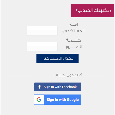
مكتبتك الصوتية
اسم
المستخدم:
كـلـــمـة
الـمـــــرور:
دخول المشتركين
أو الدخول بحساب