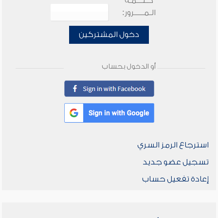
كـلـــمـة
الـمـــــرور:
دخول المشتركين
أو الدخول بحساب
استرجاع الرمز السري
تسجيل عضو جديد
إعادة تفعيل حساب