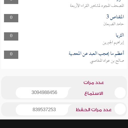
المصحف المجود لمشاهير القراء الأربعة
المقناص 3
0
حامد الضبعان
الثريا
0
إبراهيم الجبرين
أعظم ما يحجب العبد عن المعصية
0
صالح بن عواد المغامسي
عدد مرات
3094988456
الاستماع
عدد مرات الحفظ
839537253