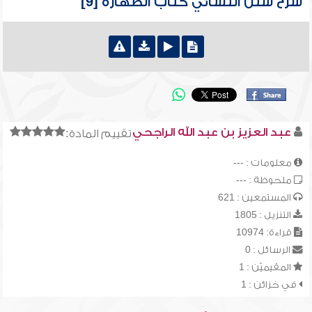
شرح سنن النسائي كتاب الطهارة [9]
عبد العزيز بن عبد الله الراجحي
تقييم المادة:
معلومات : ---
ملحوظة : ---
المستمعين : 621
التنزيل : 1805
قراءة: 10974
الرسائل : 0
المقيميّن : 1
في خزائن : 1