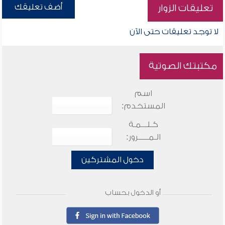
أضف تعليقك
تعليقات الزوار
لا توجد تعليقات حتى الآن
مكتبتك الصوتية
اسم
المستخدم:
كـلـــمـة
الـمـــــرور:
دخول المشتركين
أو الدخول بحساب