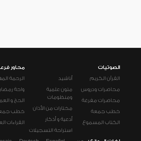
الصوتيات
محاور فرع
القرآن الكريم
أناشيد
الرحمة المه
محاضرات ودروس
متون علمية
واحة رمضان
ومنظومات
محاضرات مفرغة
الحج و العم
مختارات من الأذان
خطب جمعة
خطب جمع
أدعية و أذكار
الكتاب المسموع
القراءات ال
استراحة التسجيلات