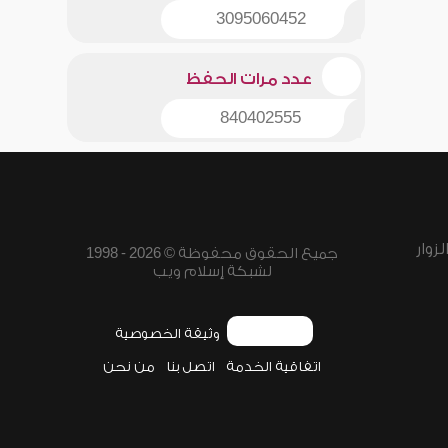
3095060452
عدد مرات الحفظ
840402555
زوار
جميع الحقوق محفوظة © 2026 - 1998
لشبكة إسلام ويب
وثيقة الخصوصية
اتفاقية الخدمة
اتصل بنا
من نحن