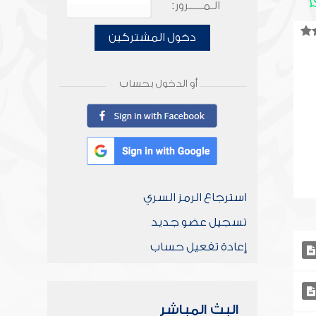
الـمـــــرور:
دخول المشتركين
أو الدخول بحساب
استرجاع الرمز السري
تسجيل عضو جديد
إعادة تفعيل حساب
البث المباشر