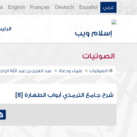
عربي
Español
Deutsch
Français
English
ia
الرئي
الصوتيات
الصوتيات
علماء ودعاة
عبد العزيز بن عبد الله الر
شرح جامع الترمذي أبواب الطهارة [8]