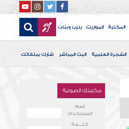
المكتبة
المواريث
بنين وبنات
الشجرة العلمية
البث المباشر
شارك بملفاتك
مكتبتك الصوتية
اسم
المستخدم:
كـلـــمـة