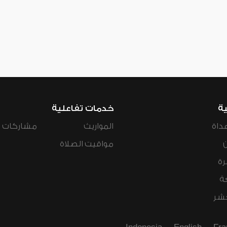
ية
خدمات تفاعلية
داة
المواريث
مشاركات ال
مواقيت الصلاة
رة
ة
عشر