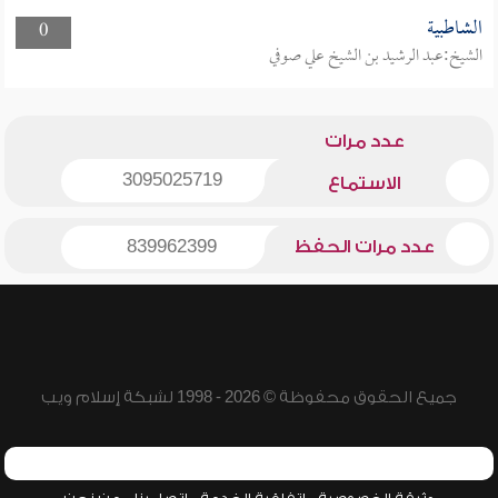
الشاطبية
0
الشيخ:عبد الرشيد بن الشيخ علي صوفي
عدد مرات
3095025719
الاستماع
عدد مرات الحفظ
839962399
جميع الحقوق محفوظة © 2026 - 1998 لشبكة إسلام ويب