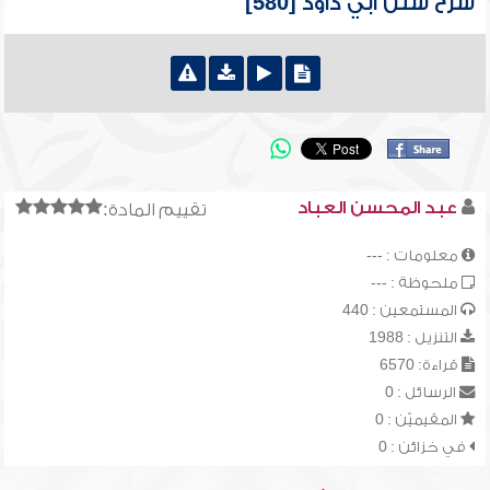
شرح سنن أبي داود [580]
عبد المحسن العباد
تقييم المادة:
معلومات : ---
ملحوظة : ---
المستمعين : 440
التنزيل : 1988
قراءة: 6570
الرسائل : 0
المقيميّن : 0
في خزائن : 0