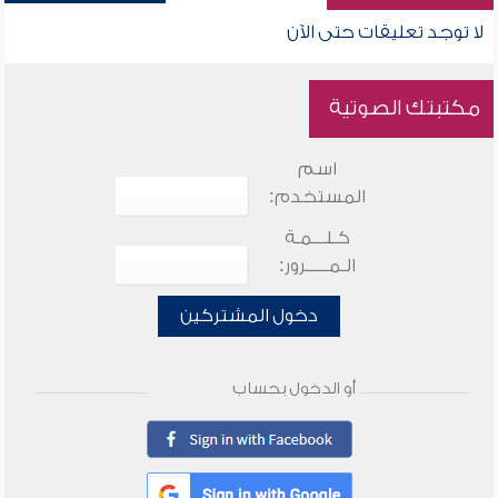
لا توجد تعليقات حتى الآن
مكتبتك الصوتية
اسم
المستخدم:
كـلـــمـة
الـمـــــرور:
دخول المشتركين
أو الدخول بحساب