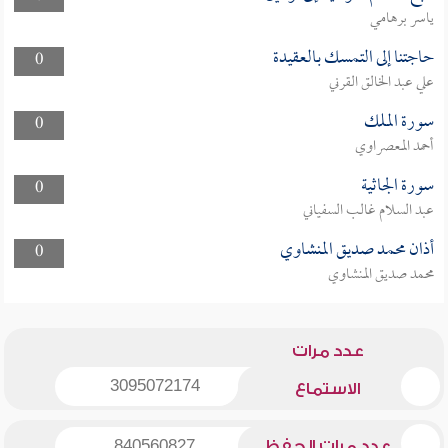
ياسر برهامي
حاجتنا إلى التمسك بالعقيدة
0
علي عبد الخالق القرني
سورة الملك
0
أحمد المعصراوي
سورة الجاثية
0
عبد السلام غالب السفياني
أذان محمد صديق المنشاوي
0
محمد صديق المنشاوي
عدد مرات
3095072174
الاستماع
عدد مرات الحفظ
840560827