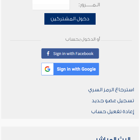
الـمـــــرور:
دخول المشتركين
أو الدخول بحساب
استرجاع الرمز السري
تسجيل عضو جديد
إعادة تفعيل حساب
البث المباشر