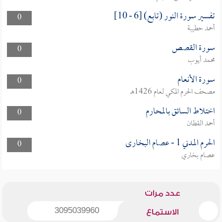
تفسير سورة النور (تابع) [6 - 10]
0
أحمد حطيبة
سورة القصص
0
محمد أيوب
سورة الأنعام
0
مصحف الحرم المكي لعام 1426هـ
اختلاط السائق بالمحارم
0
أحمد القطان
الحرم المدني 1 - عصام البخارى
0
عصام بخاري
عدد مرات
3095039960
الاستماع