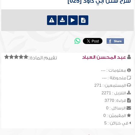
شرح سنن أبي داود [025]
عبد المحسن العباد
تقييم المادة:
معلومات : ---
ملحوظة : ---
المستمعين : 271
التنزيل : 2271
قراءة: 3770
الرسائل : 0
المقيميّن : 0
في خزائن : 5