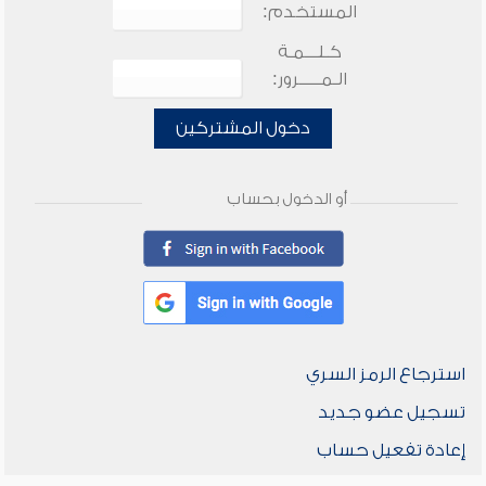
المستخدم:
كـلـــمـة
الـمـــــرور:
دخول المشتركين
أو الدخول بحساب
استرجاع الرمز السري
تسجيل عضو جديد
إعادة تفعيل حساب