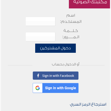
مكتبتك الصوتية
اسم
المستخدم:
كـلـــمـة
الـمـــــرور:
دخول المشتركين
أو الدخول بحساب
استرجاع الرمز السري