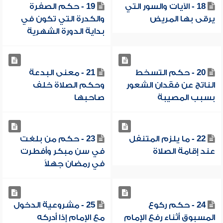
18 - الآيات والسور التي
19 - حكم الصفرة
يرقى بها المريض
والكدرة التي تكون في
بداية الدورة الشهرية
20 - حكم التسخط
21 - معنى البدعة
الناتج عن فقدان الشعور
وحكم الصلاة خلف
بسبب المصيبة
صاحبها
22 - ما يلزم المتنفل
23 - حكم من بلغت
عند إقامة الصلاة
في سن مبكر وأفطرت
في رمضان جهلاً
24 - حكم ركوع
25 - مشروعية الدخول
المسبوق أثناء رفع الإمام
مع الإمام إذا أدركه