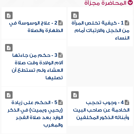
المحاضرة مجزأة
1 - كيفية تخلص المرأة
2 - علاج الوسوسة في
من الخجل والارتباك أمام
الطهارة والصلاة
النساء
3 - حكم من جاءتها
آلام الولادة وقت صلاة
العشاء ولم تستطع أن
تصليها
4 - وجوب تحجب
5 - الحكم على زيادة
الخادمة عن صاحب البيت
(يحيي ويميت) في الذكر
وأبنائه الذكور المكلفين
الوارد بعد صلاة الفجر
والمغرب