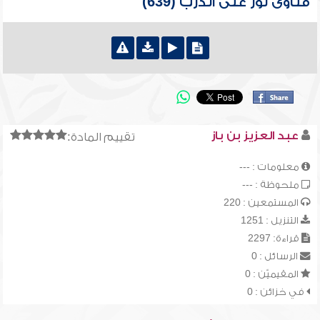
فتاوى نور على الدرب (639)
عبد العزيز بن باز
تقييم المادة:
معلومات : ---
ملحوظة : ---
المستمعين : 220
التنزيل : 1251
قراءة: 2297
الرسائل : 0
المقيميّن : 0
في خزائن : 0