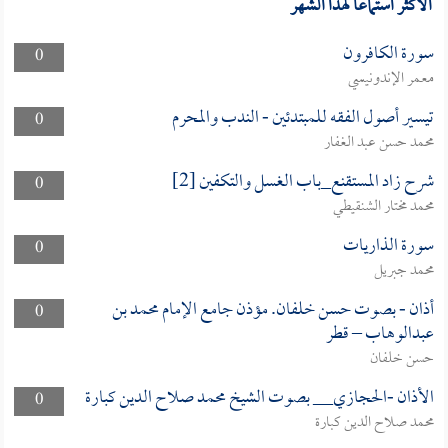
الأكثر استماعا لهذا الشهر
سورة الكافرون
0
معمر الإندونيسي
تيسير أصول الفقه للمبتدئين - الندب والمحرم
0
محمد حسن عبد الغفار
شرح زاد المستقنع_باب الغسل والتكفين [2]
0
محمد مختار الشنقيطي
سورة الذاريات
0
محمد جبريل
أذان - بصوت حسن خلفان. مؤذن جامع الإمام محمد بن
0
عبدالوهاب – قطر
حسن خلفان
الأذان -الحجازي__ بصوت الشيخ محمد صلاح الدين كبارة
0
محمد صلاح الدين كبارة