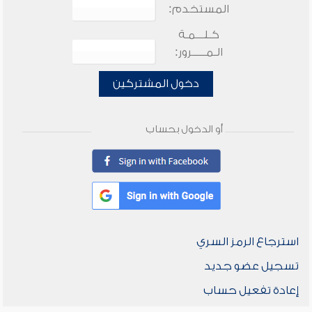
المستخدم:
كـلـــمـة
الـمـــــرور:
دخول المشتركين
أو الدخول بحساب
استرجاع الرمز السري
تسجيل عضو جديد
إعادة تفعيل حساب