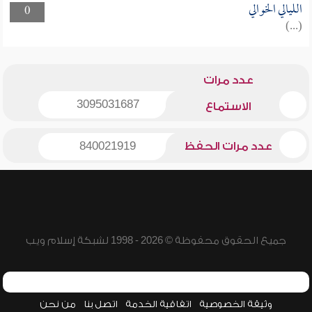
الليالي الخوالي
0
(...)
عدد مرات
3095031687
الاستماع
عدد مرات الحفظ
840021919
جميع الحقوق محفوظة © 2026 - 1998 لشبكة إسلام ويب
وثيقة الخصوصية
اتفاقية الخدمة
اتصل بنا
من نحن