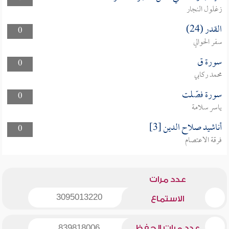
زغلول النجار
القدر (24)
0
سفر الحوالي
سورة ق
0
محمد ركابي
سورة فصّلت
0
ياسر سلامة
أناشيد صلاح الدين [3]
0
فرقة الاعتصام
عدد مرات
3095013220
الاستماع
عدد مرات الحفظ
839818006