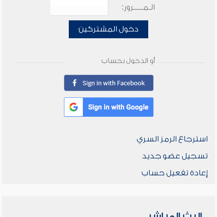
الـمـــــرور:
دخول المشتركين
أو الدخول بحساب
استرجاع الرمز السري
تسجيل عضو جديد
إعادة تفعيل حساب
البث المباشر