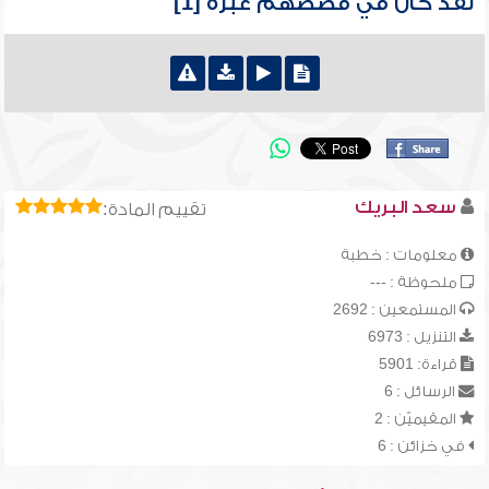
لقد كان في قصصهم عبرة [1]
سعد البريك
تقييم المادة:
معلومات : خطبة
ملحوظة : ---
المستمعين : 2692
التنزيل : 6973
قراءة: 5901
الرسائل : 6
المقيميّن : 2
في خزائن : 6