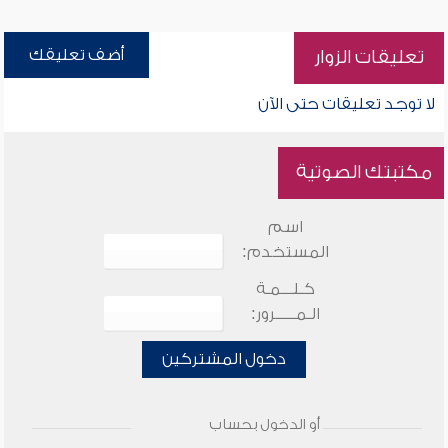
أضف تعليقك
تعليقات الزوار
لا توجد تعليقات حتى الآن
مكتبتك الصوتية
اسم
المستخدم:
كـلـــمـة
الـمـــــرور:
دخول المشتركين
أو الدخول بحساب