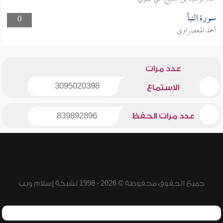
سورة النبأ
0
أحمد المعصراوي
عدد مرات
3095020398
الاستماع
عدد مرات الحفظ
839892896
جميع الحقوق محفوظة © 2026 - 1998 لشبكة إسلام ويب