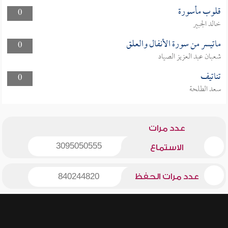
قلوب مأسورة
0
خالد الجبير
ماتيسر من سورة الأنفال والعلق
0
شعبان عبد العزيز الصياد
تناتيف
0
سعد الطلحة
عدد مرات
3095050555
الاستماع
عدد مرات الحفظ
840244820