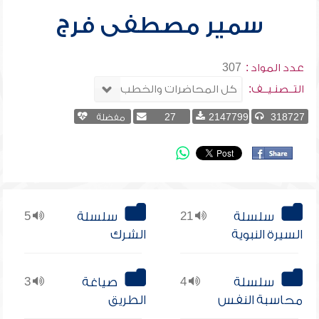
سمير مصطفى فرج
عدد المواد :
307
التــصنـيــف:
318727
2147799
27
مفضلة
سلسلة
21
سلسلة
5
السيرة النبوية
الشرك
سلسلة
4
صياغة
3
محاسبة النفس
الطريق