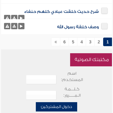
شرح حديث خلقت عبادي كلهم حنفاء
وصف خلقة رسول الله
6
5
4
3
2
1
مكتبتك الصوتية
اسم
المستخدم:
كـلـــمـة
الـمـــــرور:
دخول المشتركين