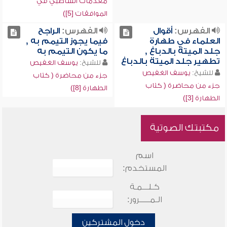
مقدمات الشاطبي في
الموافقات [5])
الفهرس:
أقوال
الفهرس:
الراجح
العلماء في طهارة
فيما يجوز التيمم به ,
جلد الميتة بالدباغ ,
ما يكون التيمم به
تطهير جلد الميتة بالدباغ
للشيخ:
يوسف الغفيص
للشيخ:
يوسف الغفيص
جزء من محاضرة ( كتاب
جزء من محاضرة ( كتاب
الطهارة [8])
الطهارة [3])
مكتبتك الصوتية
اسم
المستخدم:
كـلـــمـة
الـمـــــرور:
دخول المشتركين