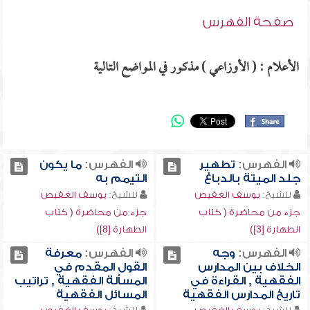
صفحة الفهرس
الأعلام : ( الأوزاعي ) مذكور في المواضع التالية
الفهرس:
تطهير
الفهرس:
ما يكون
جلد الميتة بالدباغ
التيمم به
للشيخ:
يوسف الغفيص
للشيخ:
يوسف الغفيص
جزء من محاضرة ( كتاب
جزء من محاضرة ( كتاب
الطهارة [3])
الطهارة [8])
الفهرس:
وجه
الفهرس:
معرفة
الخلاف بين المدارس
القول المقدم في
الفقهية , القراءة في
المسألة الفقهية , تراتيب
تاريخ المدارس الفقهية
المسائل الفقهية