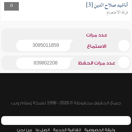
أناشيد صلاح الدين [3]
0
فرقة الاعتصام
عدد مرات
3095011859
الاستماع
عدد مرات الحفظ
839802208
جميع الحقوق محفوظة © 2026 - 1998 لشبكة إسلام ويب
وثيقة الخصوصية
اتفاقية الخدمة
اتصل بنا
من نحن