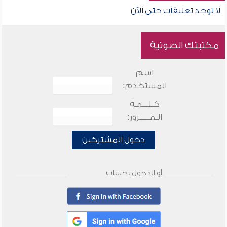
لا توجد تعليقات حتى الآن
مكتبتك الصوتية
اسم
المستخدم:
كـلـــمـة
الـمـــــرور:
دخول المشتركين
أو الدخول بحساب